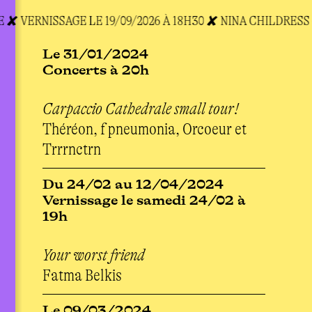
✘ VERNISSAGE LE 19/09/2026 À 18H30 ✘ N
INA CHILDRESS 
Le 31/01/2024
Concerts à 20h
Carpaccio Cathedrale small tour!
Théréon, f pneumonia, Orcoeur et
Trrrnctrn
Du 24/02 au 12/04/2024
Vernissage le samedi 24/02 à
19h
Your worst friend
Fatma Belkis
Le 09/03/2024