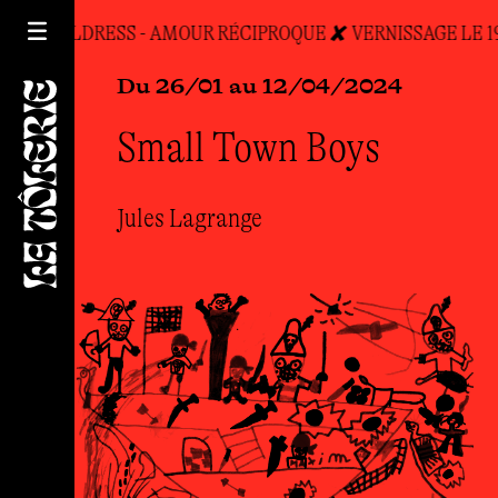
INA CHILDRESS - AMOUR RÉCIPROQUE ✘ VERNISSAGE LE 19
Du 26/01 au 12/04/2024
Small Town Boys
Jules Lagrange